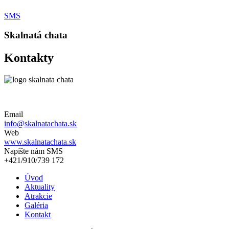
SMS
Skalnatá chata
Kontakty
Email
info@skalnatachata.sk
Web
www.skalnatachata.sk
Napíšte nám SMS
+421/910/739 172
Úvod
Aktuality
Atrakcie
Galéria
Kontakt